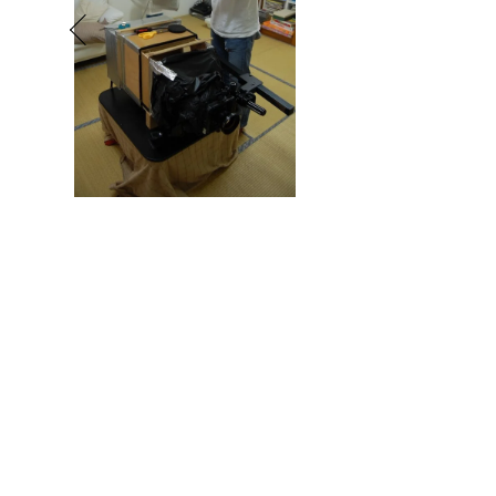
Meisai
Okamoto